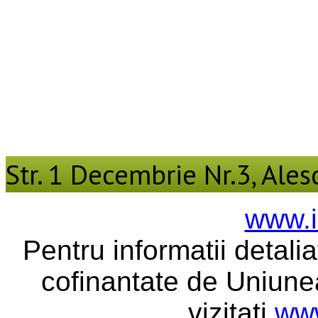
Str. 1 Decembrie Nr.3, Alesd
www.i
Pentru informatii detali
cofinantate de Uniune
vizitati
www