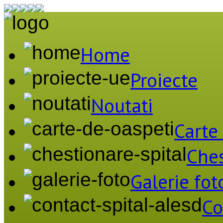
Home
Proiecte
Noutati
Carte
Ches
Galerie fot
Co