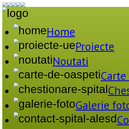
Home
Proiecte
Noutati
Carte
Ches
Galerie fot
Co